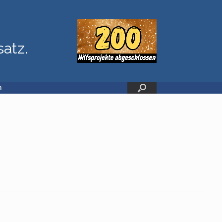
satz.
n