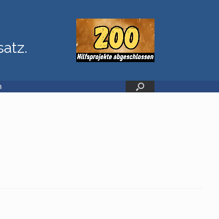
satz.
n