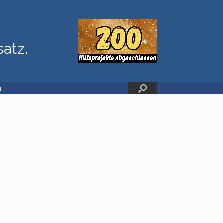
satz.
n