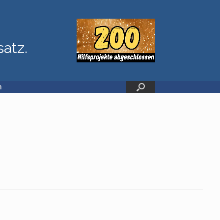
satz.
n