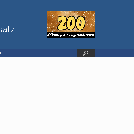
satz.
n