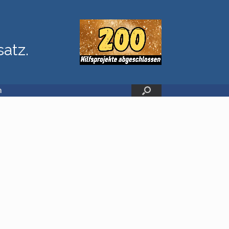
satz.
n