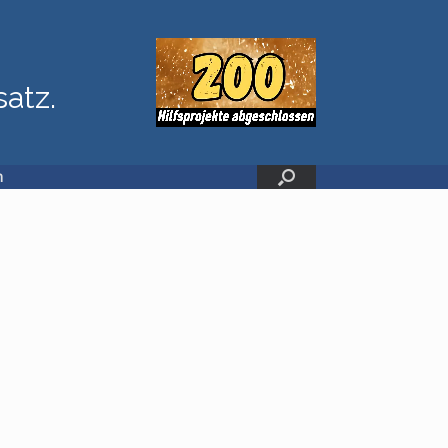
satz.
n