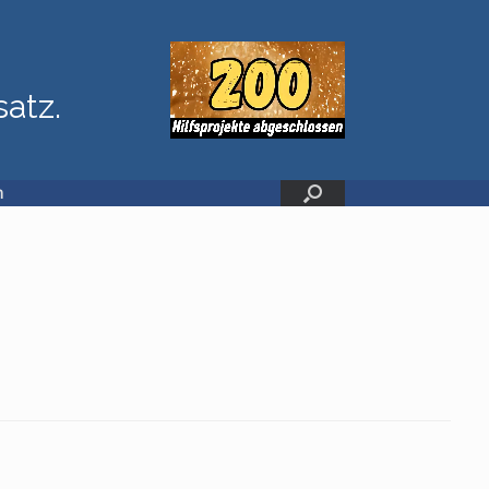
satz.
n