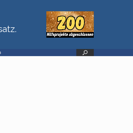
satz.
n