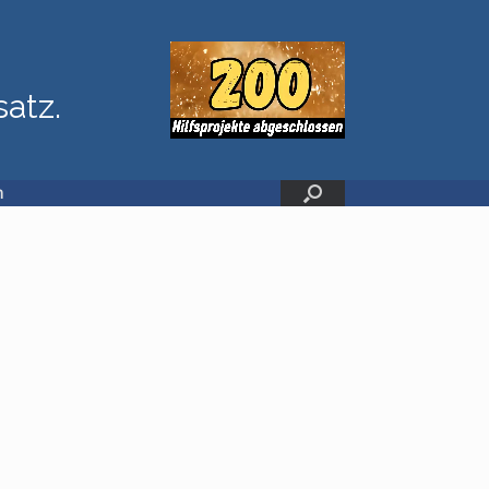
satz.
n