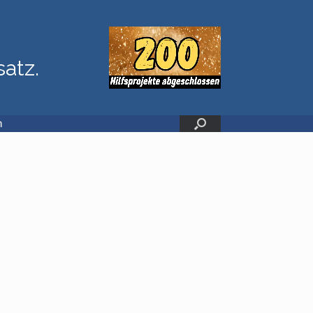
satz.
n