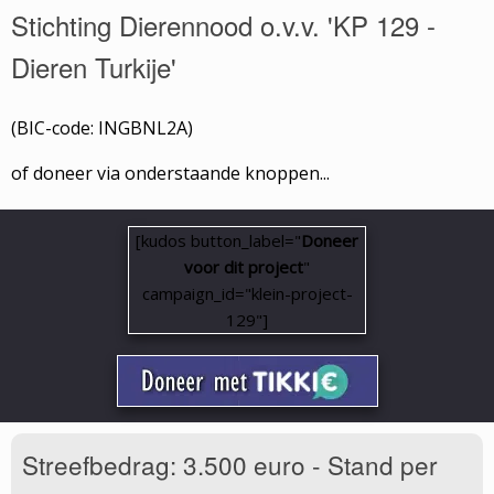
Stichting Dierennood o.v.v. 'KP 129 -
Dieren Turkije'
(BIC-code: INGBNL2A)
of doneer via onderstaande knoppen...
[kudos button_label="
Doneer
voor dit project
"
campaign_id="klein-project-
129"]
Streefbedrag: 3.500 euro - Stand per