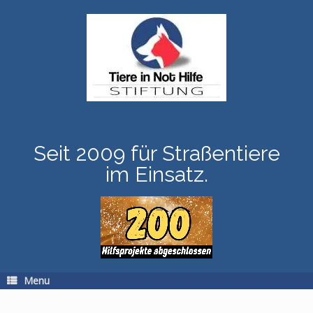
Skip
to
content
Seit 2009 für Straßentiere
im Einsatz.
Menu