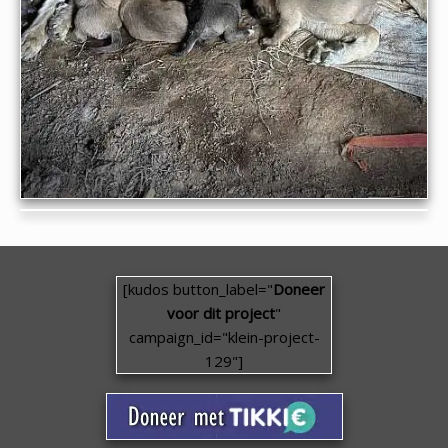
[kudos button_label="
Doneer
voor dit project
"
campaign_id="klein-project-
129"]