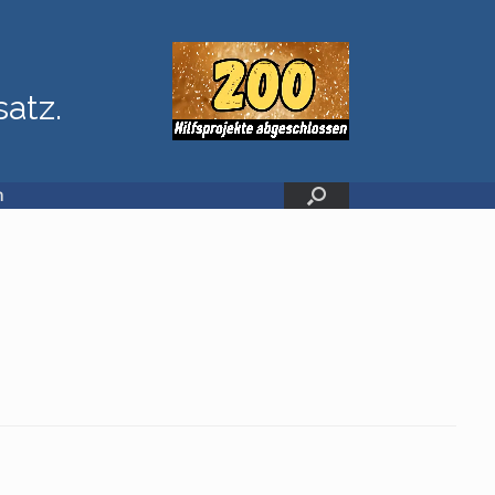
satz.
n