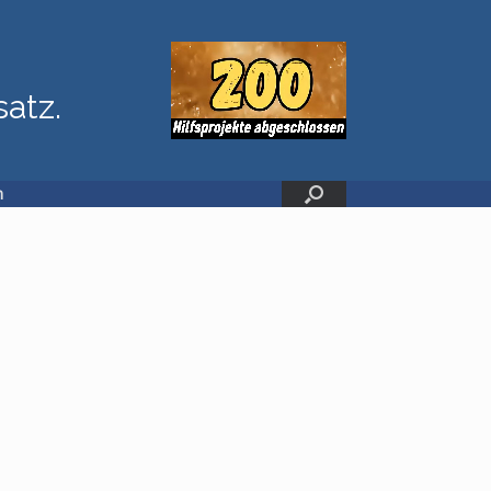
satz.
n