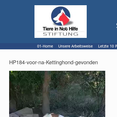
Skip
to
content
01-Home
Unsere Arbeitsweise
Letzte 10 
HP184-voor-na-Kettinghond-gevonden
Video
Player