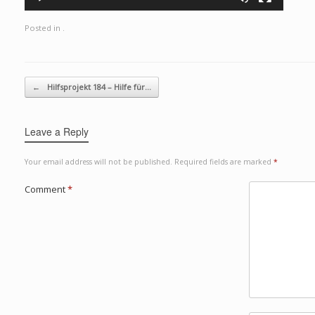
Posted in .
Post navigation
←
Hilfsprojekt 184 – Hilfe für…
Leave a Reply
Your email address will not be published.
Required fields are marked
*
Comment
*