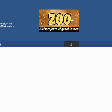
satz.
n