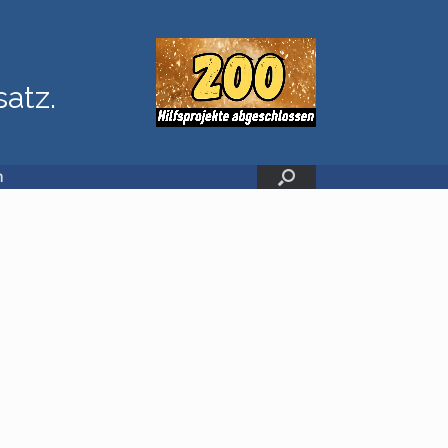
satz.
n