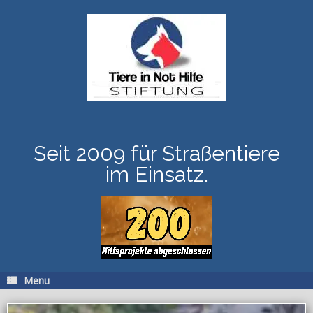
Skip
to
content
Seit 2009 für Straßentiere
im Einsatz.
Menu