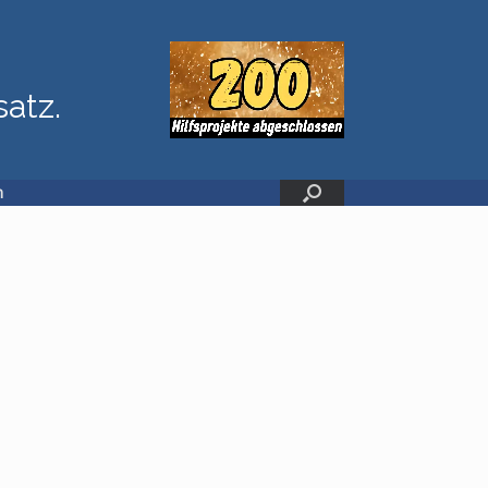
satz.
n