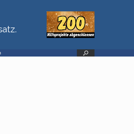
satz.
n