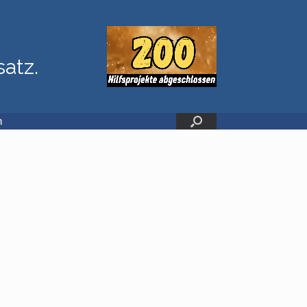
satz.
n