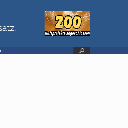
satz.
n