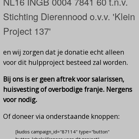
NL16 INGB 0004 7841 60 t.n.v.
Stichting Dierennood o.v.v. 'Klein
Project 137'
en wij zorgen dat je donatie echt alleen
voor dit hulpproject besteed zal worden.
Bij ons is er geen aftrek voor salarissen,
huisvesting of overbodige franje. Nergens
voor nodig.
Of doneer via onderstaande knoppen:
[kudos campaign_id="87114" type="button"
button_label="Doneer voor dit project"