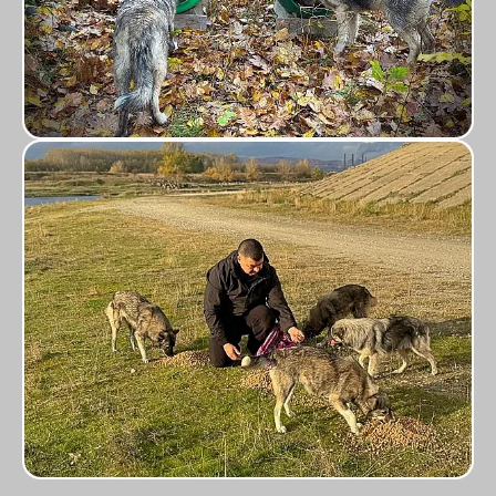
stidhting-dierennood-klein-project-137-14