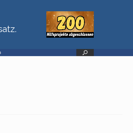
satz.
n