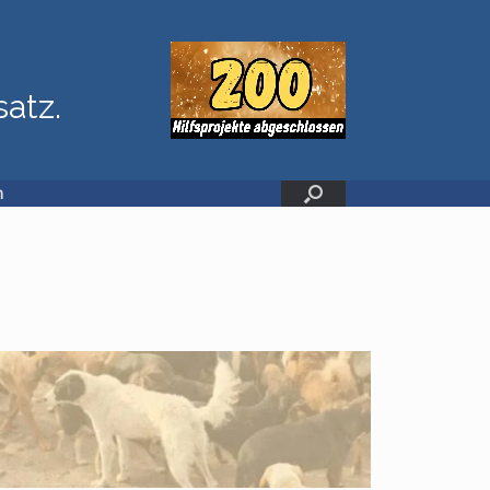
satz.
n